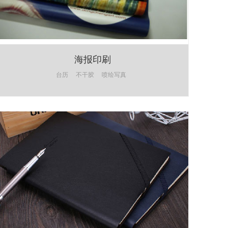
海报印刷
台历
不干胶
喷绘写真