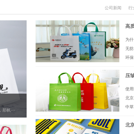
公司新闻
行
高
为什
无纺
环保
压
使用
北京
中草
帆···
北