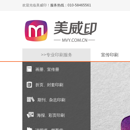
欢迎光临美威印！
服务热线：010-58465561
>>
专业印刷服务
宣传印刷
画册
宣传册
、
折页
封套印刷
、
期刊
杂志印刷
、
海报
彩页印刷
、