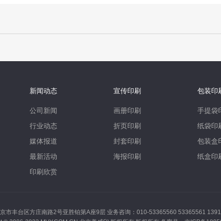
新闻动态
宣传印刷
包装印
公司新闻
画册印刷
手提袋
行业动态
折页印刷
纸袋印
媒体报道
封套印刷
包装盒
最新活动
海报印刷
纸盒印
印刷欣赏
市丰台区方庄南路2号亚胜铂第A座9层 业务咨询：010-53365560 53365561 13910