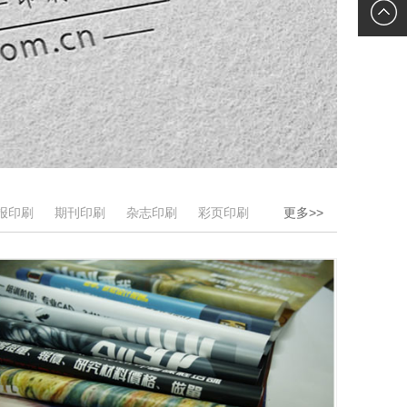
服
在线客
服
报印刷
期刊印刷
杂志印刷
彩页印刷
更多>>