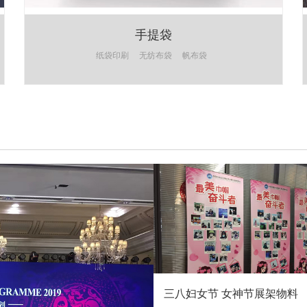
手提袋
纸袋印刷
无纺布袋
帆布袋
三八妇女节 女神节展架物料