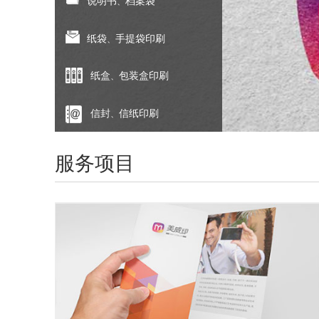
说明书
档案袋
、
纸袋
手提袋印刷
、
纸盒
包装盒印刷
、
信封
信纸印刷
、
服务项目