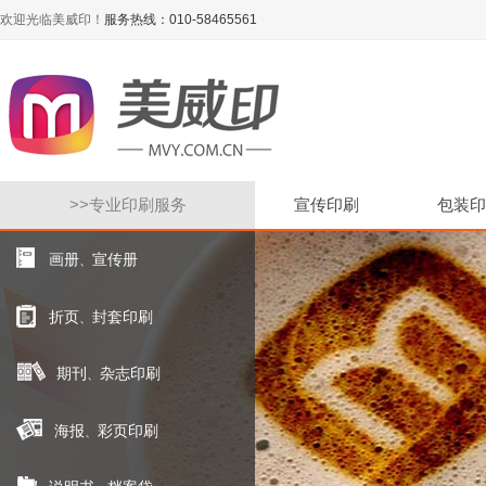
欢迎光临美威印！
服务热线：010-58465561
>>
专业印刷服务
宣传印刷
包装印
画册
宣传册
、
折页
封套印刷
、
期刊
杂志印刷
、
海报
彩页印刷
、