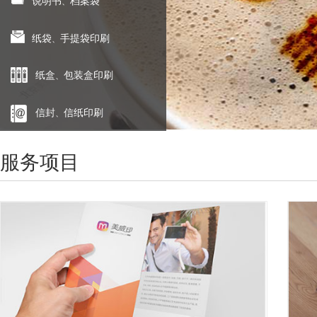
说明书
档案袋
、
纸袋
手提袋印刷
、
纸盒
包装盒印刷
、
信封
信纸印刷
、
服务项目