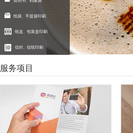
说明书
档案袋
、
纸袋
手提袋印刷
、
纸盒
包装盒印刷
、
信封
信纸印刷
、
服务项目