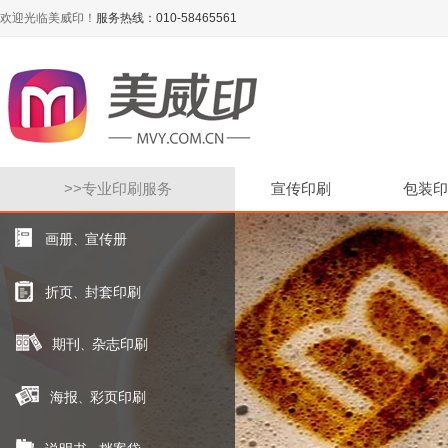
欢迎光临美威印！
服务热线：010-58465561
>>
专业印刷服务
宣传印刷
包装印
画册
宣传册
、
折页
封套印刷
、
期刊
杂志印刷
、
海报
彩页印刷
、