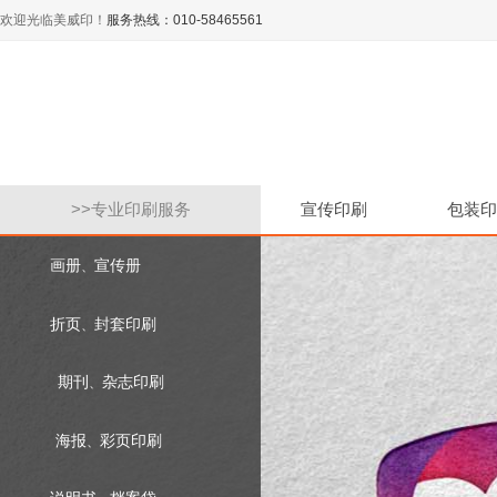
欢迎光临美威印！
服务热线：010-58465561
>>
专业印刷服务
宣传印刷
包装印
画册
宣传册
、
折页
封套印刷
、
期刊
杂志印刷
、
海报
彩页印刷
、