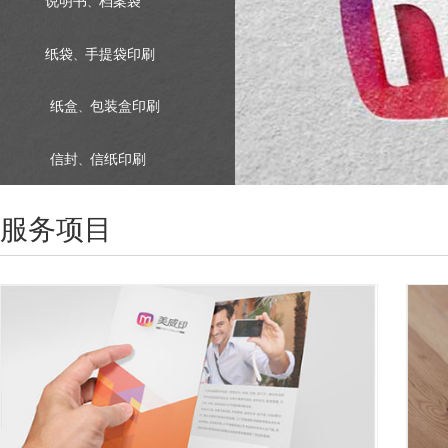
说明书
档案袋
、
纸袋
手提袋印刷
、
纸盒
包装盒印刷
、
信封
信纸印刷
、
服务项目