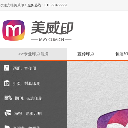
欢迎光临美威印！
服务热线：010-58465561
>>
专业印刷服务
宣传印刷
包装印
画册
宣传册
、
折页
封套印刷
、
期刊
杂志印刷
、
海报
彩页印刷
、