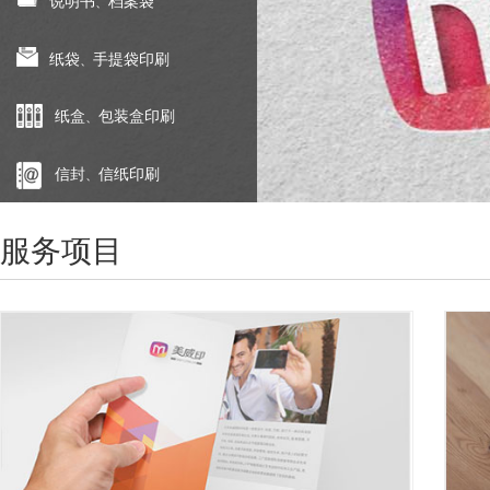
说明书
档案袋
、
纸袋
手提袋印刷
、
纸盒
包装盒印刷
、
信封
信纸印刷
、
服务项目